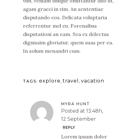
vim, veniam tibique omittantur duo ut,
agam graeci in vim. An sententiae
disputando eos. Delicata voluptaria
referrentur mel eu. Forensibus
disputationi an eam. Sea ex delectus
dignissim gloriatur, quem suas per ea.
In solum menandri cum.
explore
,
travel
,
vacation
TAGS:
MYRA HUNT
Posted at 13:48h,
12 September
REPLY
Lorem ipsum dolor