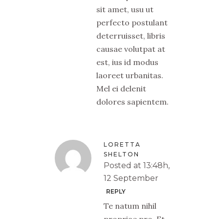
sit amet, usu ut
perfecto postulant
deterruisset, libris
causae volutpat at
est, ius id modus
laoreet urbanitas.
Mel ei delenit
dolores sapientem.
LORETTA
SHELTON
Posted at 13:48h,
12 September
REPLY
Te natum nihil
propriae pro. Et