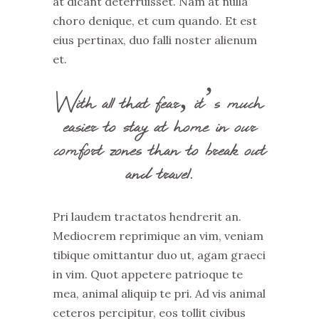
at dicant deterruisset. Nam at nulla
choro denique, et cum quando. Et est
eius pertinax, duo falli noster alienum
et.
With all that fear, it’s much
easier to stay at home in our
comfort zones than to break out
and travel.
Pri laudem tractatos hendrerit an.
Mediocrem reprimique an vim, veniam
tibique omittantur duo ut, agam graeci
in vim. Quot appetere patrioque te
mea, animal aliquip te pri. Ad vis animal
ceteros percipitur, eos tollit civibus