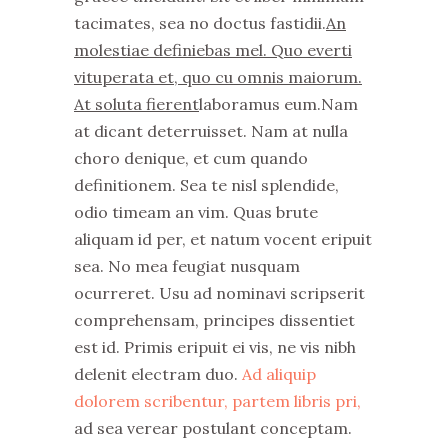
tacimates, sea no doctus fastidii.
An
molestiae definiebas mel. Quo everti
vituperata et, quo cu omnis maiorum.
At soluta fierent
laboramus eum.Nam
at dicant deterruisset. Nam at nulla
choro denique, et cum quando
definitionem. Sea te nisl splendide,
odio timeam an vim. Quas brute
aliquam id per, et natum vocent eripuit
sea. No mea feugiat nusquam
ocurreret. Usu ad nominavi scripserit
comprehensam, principes dissentiet
est id. Primis eripuit ei vis, ne vis nibh
delenit electram duo.
Ad aliquip
dolorem scribentur, partem libris pri,
ad sea verear postulant conceptam.