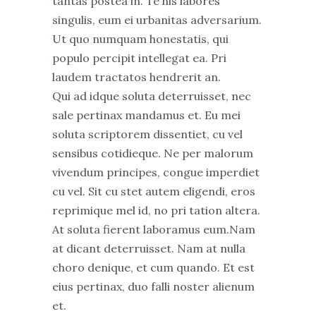
tantas postea in. Te his labores
singulis, eum ei urbanitas adversarium.
Ut quo numquam honestatis, qui
populo percipit intellegat ea. Pri
laudem tractatos hendrerit an.
Qui ad idque soluta deterruisset, nec
sale pertinax mandamus et. Eu mei
soluta scriptorem dissentiet, cu vel
sensibus cotidieque. Ne per malorum
vivendum principes, congue imperdiet
cu vel. Sit cu stet autem eligendi, eros
reprimique mel id, no pri tation altera.
At soluta fierent laboramus eum.Nam
at dicant deterruisset. Nam at nulla
choro denique, et cum quando. Et est
eius pertinax, duo falli noster alienum
et.