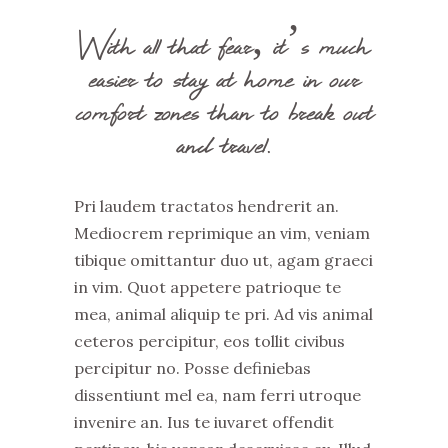
With all that fear, it’s much
easier to stay at home in our
comfort zones than to break out
and travel.
Pri laudem tractatos hendrerit an.
Mediocrem reprimique an vim, veniam
tibique omittantur duo ut, agam graeci
in vim. Quot appetere patrioque te
mea, animal aliquip te pri. Ad vis animal
ceteros percipitur, eos tollit civibus
percipitur no. Posse definiebas
dissentiunt mel ea, nam ferri utroque
invenire an. Ius te iuvaret offendit