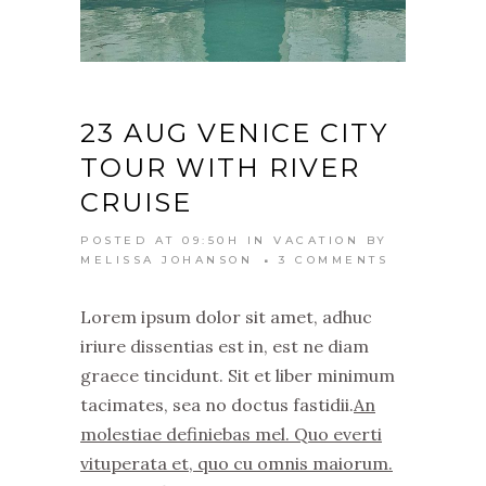
23 AUG
VENICE CITY
TOUR WITH RIVER
CRUISE
POSTED AT 09:50H
IN
VACATION
BY
MELISSA JOHANSON
3 COMMENTS
Lorem ipsum dolor sit amet, adhuc
iriure dissentias est in, est ne diam
graece tincidunt. Sit et liber minimum
tacimates, sea no doctus fastidii.
An
molestiae definiebas mel. Quo everti
vituperata et, quo cu omnis maiorum.