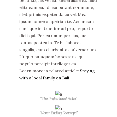
pertinax, his verear deseruisse ex. Illud
elitr eam eu. Id usu putant commune,
stet primis expetenda cu vel. Mea
ipsum homero apeirian te. Accumsan
similique instructior ad pro, te purto
dicit qui. Per eu unum persius, mei
tantas postea in. Te his labores
singulis, eum ei urbanitas adversarium.
Ut quo numquam honestatis, qui
populo percipit intellegat ea.
Learn more in related article:
Staying
with a local family on Bali
“The Professional Hobo”
“Never Ending Footsteps”