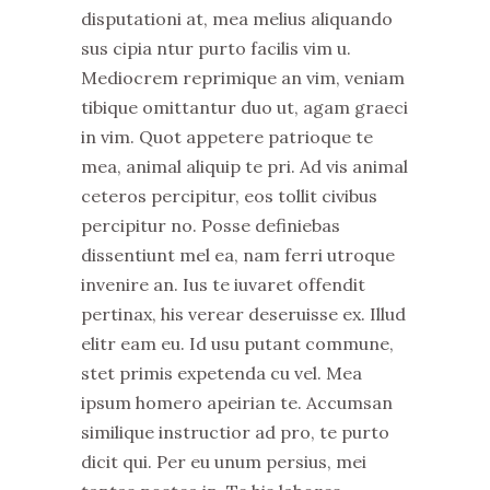
disputationi at, mea melius aliquando
sus cipia ntur purto facilis vim u.
Mediocrem reprimique an vim, veniam
tibique omittantur duo ut, agam graeci
in vim. Quot appetere patrioque te
mea, animal aliquip te pri. Ad vis animal
ceteros percipitur, eos tollit civibus
percipitur no. Posse definiebas
dissentiunt mel ea, nam ferri utroque
invenire an. Ius te iuvaret offendit
pertinax, his verear deseruisse ex. Illud
elitr eam eu. Id usu putant commune,
stet primis expetenda cu vel. Mea
ipsum homero apeirian te. Accumsan
similique instructior ad pro, te purto
dicit qui. Per eu unum persius, mei