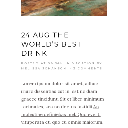
24 AUG
THE
WORLD’S BEST
DRINK
POSTED AT 08:34H
IN
VACATION
BY
MELISSA JOHANSON
3 COMMENTS
Lorem ipsum dolor sit amet, adhuc
iriure dissentias est in, est ne diam
graece tincidunt. Sit et liber minimum
tacimates, sea no doctus fastidii.
An
molestiae definiebas mel. Quo everti
vituperata et, quo cu omnis maiorum.