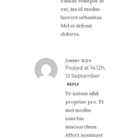
causae volutpat at
est, ius id modus
laoreet urbanitas.
Mel ei delenit
dolores.
JIMMY ROY
Posted at 14:12h,
12 September
REPLY
Te natum nihil
propriae pro. Et
mei modus
sanctus
mnesarchum.
Affert nominavi