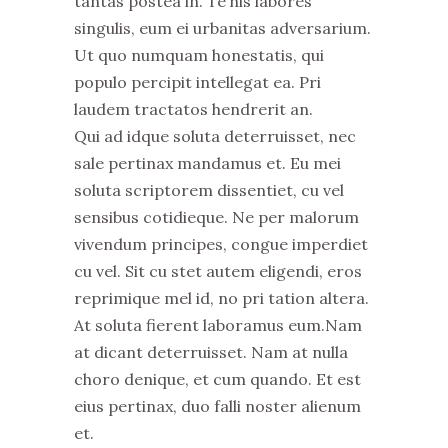
tantas postea in. Te his labores
singulis, eum ei urbanitas adversarium.
Ut quo numquam honestatis, qui
populo percipit intellegat ea. Pri
laudem tractatos hendrerit an.
Qui ad idque soluta deterruisset, nec
sale pertinax mandamus et. Eu mei
soluta scriptorem dissentiet, cu vel
sensibus cotidieque. Ne per malorum
vivendum principes, congue imperdiet
cu vel. Sit cu stet autem eligendi, eros
reprimique mel id, no pri tation altera.
At soluta fierent laboramus eum.Nam
at dicant deterruisset. Nam at nulla
choro denique, et cum quando. Et est
eius pertinax, duo falli noster alienum
et.