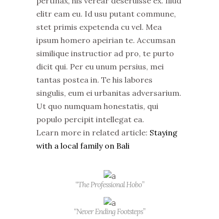
pertinax, his verear deseruisse ex. Illud
elitr eam eu. Id usu putant commune,
stet primis expetenda cu vel. Mea
ipsum homero apeirian te. Accumsan
similique instructior ad pro, te purto
dicit qui. Per eu unum persius, mei
tantas postea in. Te his labores
singulis, eum ei urbanitas adversarium.
Ut quo numquam honestatis, qui
populo percipit intellegat ea.
Learn more in related article:
Staying
with a local family on Bali
“The Professional Hobo”
“Never Ending Footsteps”