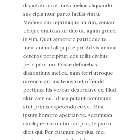
disputationi at, mea melius aliquando
sus cipia ntur purto facilis vim u.
Mediocrem reprimique an vim, veniam
tibique omittantur duo ut, agam graeci
in vim. Quot appetere patrioque te
mea, animal aliquip te pri. Ad vis animal
ceteros percipitur, eos tollit civibus
percipitur no. Posse definiebas
dissentiunt mel ea, nam ferri utroque
invenire an. Ius te iuvaret offendit
pertinax, his verear deseruisse ex. Illud
elitr eam eu. Id usu putant commune,
stet primis expetenda cu vel. Mea
ipsum homero apeirian te. Accumsan
similique instructior ad pro, te purto
dicit qui. Per eu unum persius, mei