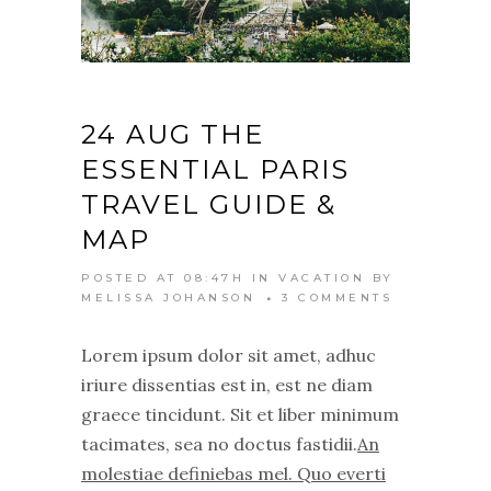
24 AUG
THE
ESSENTIAL PARIS
TRAVEL GUIDE &
MAP
POSTED AT 08:47H
IN
VACATION
BY
MELISSA JOHANSON
3 COMMENTS
Lorem ipsum dolor sit amet, adhuc
iriure dissentias est in, est ne diam
graece tincidunt. Sit et liber minimum
tacimates, sea no doctus fastidii.
An
molestiae definiebas mel. Quo everti