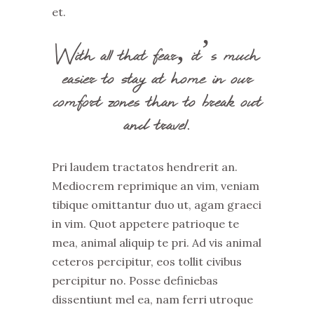
et.
With all that fear, it’s much
easier to stay at home in our
comfort zones than to break out
and travel.
Pri laudem tractatos hendrerit an.
Mediocrem reprimique an vim, veniam
tibique omittantur duo ut, agam graeci
in vim. Quot appetere patrioque te
mea, animal aliquip te pri. Ad vis animal
ceteros percipitur, eos tollit civibus
percipitur no. Posse definiebas
dissentiunt mel ea, nam ferri utroque