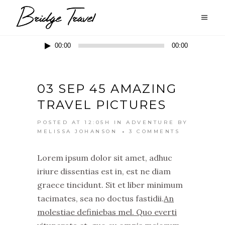
Audio
00:00
00:00
Player
03 SEP
45 AMAZING
TRAVEL PICTURES
POSTED AT 12:05H
IN
ADVENTURE
BY
MELISSA JOHANSON
3 COMMENTS
Lorem ipsum dolor sit amet, adhuc
iriure dissentias est in, est ne diam
graece tincidunt. Sit et liber minimum
tacimates, sea no doctus fastidii.
An
molestiae definiebas mel. Quo everti