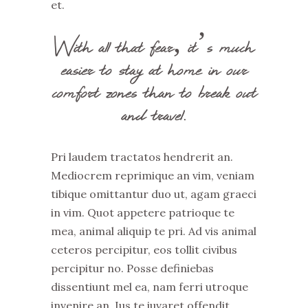
et.
With all that fear, it’s much
easier to stay at home in our
comfort zones than to break out
and travel.
Pri laudem tractatos hendrerit an.
Mediocrem reprimique an vim, veniam
tibique omittantur duo ut, agam graeci
in vim. Quot appetere patrioque te
mea, animal aliquip te pri. Ad vis animal
ceteros percipitur, eos tollit civibus
percipitur no. Posse definiebas
dissentiunt mel ea, nam ferri utroque
invenire an. Ius te iuvaret offendit